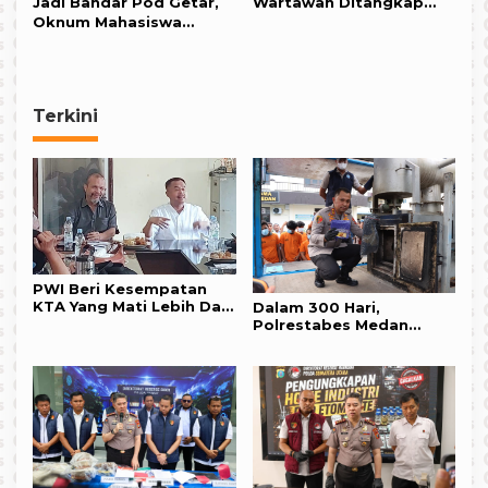
Jadi Bandar Pod Getar,
Wartawan Ditangkap
Oknum Mahasiswa
Polsek Medan Tembung,
Farmasi Dibekuk Polisi
Ini Kasusnya !!!
Terkini
PWI Beri Kesempatan
KTA Yang Mati Lebih Dari
Dalam 300 Hari,
Setahun Diaktifkan
Polrestabes Medan
Kembali
Ungkap 1.187 Kasus
Narkoba,Puluhan
Kilogram BB
Dimusnahkan