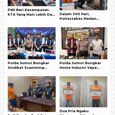
PWI Beri Kesempatan
Dalam 300 Hari,
KTA Yang Mati Lebih Dari
Polrestabes Medan
Setahun Diaktifkan
Ungkap 1.187 Kasus
Kembali
Narkoba,Puluhan
Kilogram BB
Dimusnahkan
Polda Sumut Bongkar
Polda Sumut Bongkar
Sindikat Scamming
Home Industri Vape
Internasional di
Mengandung Etomidate,
Apartemen Medan,
Bahan Baku Diduga
Korban Rugi Rp 6,7 Miliar
Dipasok dari Kamboja
Dua Pria Ngaku