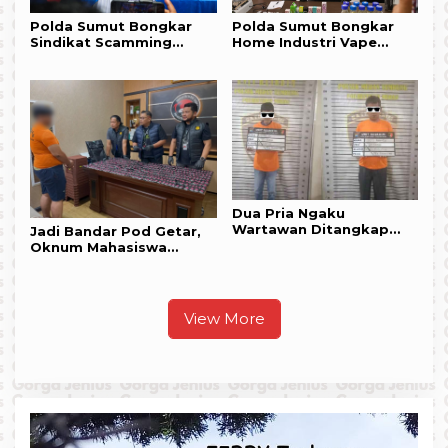
Polda Sumut Bongkar
Polda Sumut Bongkar
Sindikat Scamming
Home Industri Vape
Internasional di
Mengandung Etomidate,
Apartemen Medan,
Bahan Baku Diduga
Korban Rugi Rp 6,7 Miliar
Dipasok dari Kamboja
Dua Pria Ngaku
Wartawan Ditangkap
Jadi Bandar Pod Getar,
Polsek Medan Tembung,
Oknum Mahasiswa
Ini Kasusnya !!!
Farmasi Dibekuk Polisi
View More