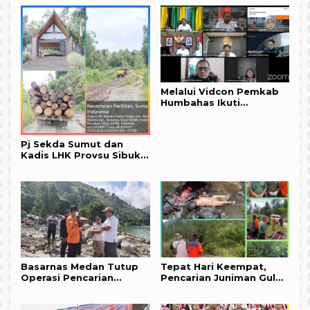
Melalui Vidcon Pemkab
Humbahas Ikuti
Rakornas Pengendalian
Inflasi Tahun 2024
Pj Sekda Sumut dan
Kadis LHK Provsu Sibuk
Menanam Pohon Seputar
Danau Toba, Di Area
Makam Pahlawan Sisinga
Mangaraja XII di
Humbahas Asik Nebang
Pohon
Basarnas Medan Tutup
Tepat Hari Keempat,
Operasi Pencarian
Pencarian Juniman Gulo
Korban Banjir Bandang
Membuahkan Hasil
Simangulampe