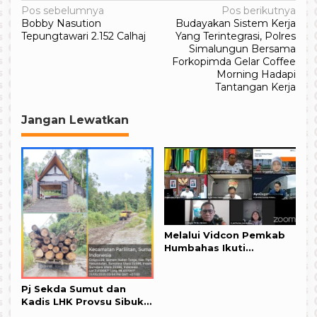
Navigasi
Pos sebelumnya
Pos berikutnya
Bobby Nasution
Budayakan Sistem Kerja
pos
Tepungtawari 2.152 Calhaj
Yang Terintegrasi, Polres
Simalungun Bersama
Forkopimda Gelar Coffee
Morning Hadapi
Tantangan Kerja
Jangan Lewatkan
Melalui Vidcon Pemkab
Humbahas Ikuti
Rakornas Pengendalian
Inflasi Tahun 2024
Pj Sekda Sumut dan
Kadis LHK Provsu Sibuk
Menanam Pohon Seputar