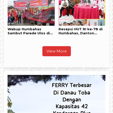
Humbahas
Wabup Humbahas
Resepsi HUT RI ke-78 di
Sambut Parade Ulos di
Humbahas, Danton
Doloksanggul
Paskibraka Duduk
Bersama Forkopimda
View More