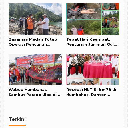
Danau Toba, Di Area
Makam Pahlawan Sisinga
Mangaraja XII di
Humbahas Asik Nebang
Pohon
Basarnas Medan Tutup
Tepat Hari Keempat,
Operasi Pencarian
Pencarian Juniman Gulo
Korban Banjir Bandang
Membuahkan Hasil
Simangulampe
Humbahas
Wabup Humbahas
Resepsi HUT RI ke-78 di
Sambut Parade Ulos di
Humbahas, Danton
Doloksanggul
Paskibraka Duduk
Bersama Forkopimda
Terkini