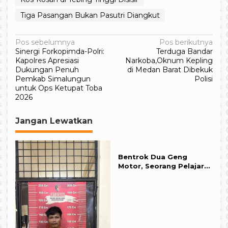
Tiga Pasangan Bukan Pasutri Diangkut
Navigasi
Pos sebelumnya
Pos berikutnya
Sinergi Forkopimda-Polri:
Terduga Bandar
pos
Kapolres Apresiasi
Narkoba,Oknum Kepling
Dukungan Penuh
di Medan Barat Dibekuk
Pemkab Simalungun
Polisi
untuk Ops Ketupat Toba
2026
Jangan Lewatkan
Bentrok Dua Geng
Motor, Seorang Pelajar
di Tebing Tinggi Kritis