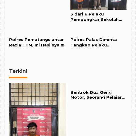
3 dari 6 Pelaku
Pembongkar Sekolah
An-Nizam Didor Polisi
Polres Pematangsiantar
Polres Palas Diminta
Razia THM, Ini Hasilnya !!!
Tangkap Pelaku
Pengrusakan Rumah
serta Pencurian Ayam
dan Buah Kelapa Sawit
milik ASN
Terkini
Bentrok Dua Geng
Motor, Seorang Pelajar
di Tebing Tinggi Kritis