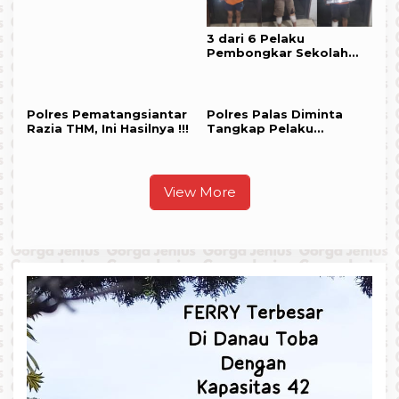
3 dari 6 Pelaku
Pembongkar Sekolah
An-Nizam Didor Polisi
Polres Pematangsiantar
Polres Palas Diminta
Razia THM, Ini Hasilnya !!!
Tangkap Pelaku
Pengrusakan Rumah
serta Pencurian Ayam
dan Buah Kelapa Sawit
milik ASN
View More