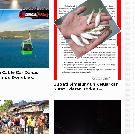
 Cable Car Danau
ampu Dongkrak
wan
Bupati Simalungun Keluarkan
Surat Edaran Terkait
Pengendalian Penangkapan
Ikan Porapora di Perairan
Danau Toba