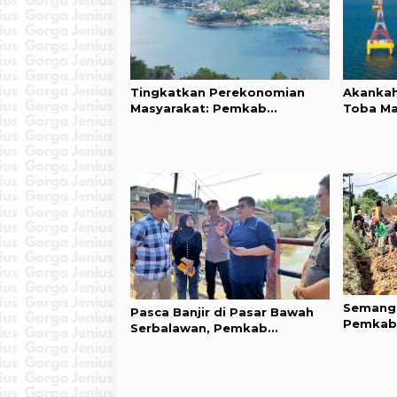
Tingkatkan Perekonomian
Akankah
Masyarakat: Pemkab
Toba M
Simalungun Sambut Baik
Wisata
Investor di Kawasan Danau
Toba
Semang
Pasca Banjir di Pasar Bawah
Pemkab
Serbalawan, Pemkab
TNI, Po
Simalungun Siapkan Langkah
Gotong 
Strategis Cegah Banjir
Serbela
Terulang