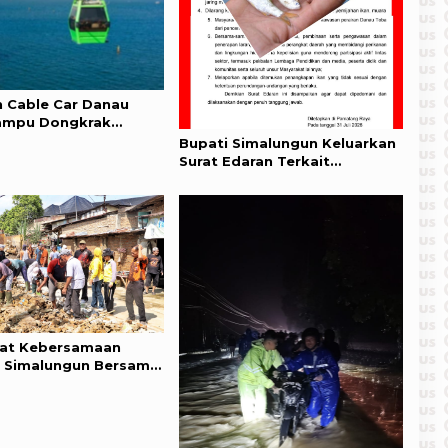
 Cable Car Danau
ampu Dongkrak
wan
Bupati Simalungun Keluarkan
Surat Edaran Terkait
Pengendalian Penangkapan
Ikan Porapora di Perairan
Danau Toba
at Kebersamaan
 Simalungun Bersama
lri, Ormas dan Warga
Royong Pulihkan
wan