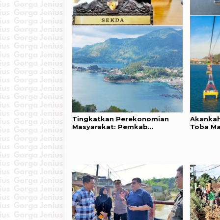
Tingkatkan Perekonomian
Akankah
Masyarakat: Pemkab
Toba M
Simalungun Sambut Baik
Wisata
Investor di Kawasan Danau
Toba