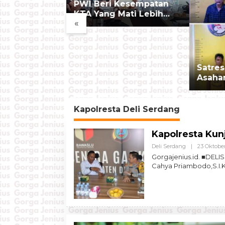
PWI Beri Kesempatan
KTA Yang Mati Lebih
alinya
«
Dari Setahun Diaktifkan
Samosir,
Kembali
ao Toba
6 Resmi
ajut Budaya
t Ekonomi
Satres
Asaha
Penge
19,60
Kapolresta Deli Serdang
Kapolresta Kun
Deli Serdang
|
23 Oktobe
Gorgajenius.id. ■DEL
Cahya Priambodo,S.I.K