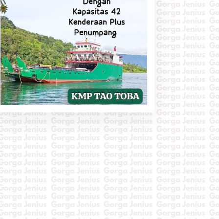
alam 300 Hari,
Polda Sumut Bongkar
olrestabes Medan
Sindikat Scamming
ngkap 1.187 Kasus
Internasional di
arkoba,Puluhan
Apartemen Medan,
ilogram BB
Korban Rugi Rp 6,7
imusnahkan
Miliar