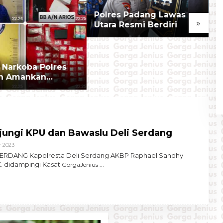
Polres Padang Lawas
D
»
Utara Resmi Berdiri
P
U
N
K
D
 Narkoba Polres
n Amankan
dar Sabu, BB
 Gram
jungi KPU dan Bawaslu Deli Serdang
Oleh
r 2023
Gorgajenius
ISERDANG Kapolresta Deli Serdang AKBP Raphael Sandhy
. didampingi Kasat
GorgaJenius