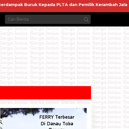
ak Buruk Kepada PLTA dan Pemilik Kerambah Jala Apung