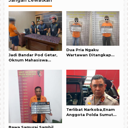
Jangan Lewatkan
Dua Pria Ngaku
Jadi Bandar Pod Getar,
Wartawan Ditangkap
Oknum Mahasiswa
Polsek Medan Tembung,
Farmasi Dibekuk Polisi
Ini Kasusnya !!!
Terlibat Narkoba,Enam
Anggota Polda Sumut
Terancam PTDH
Bawa Samurai Sambil