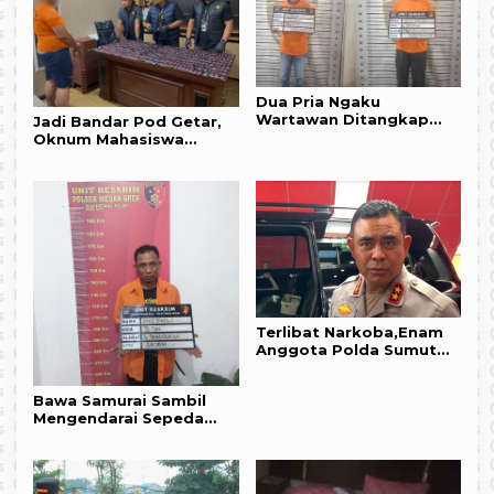
Dua Pria Ngaku
Wartawan Ditangkap
Jadi Bandar Pod Getar,
Polsek Medan Tembung,
Oknum Mahasiswa
Ini Kasusnya !!!
Farmasi Dibekuk Polisi
Terlibat Narkoba,Enam
Anggota Polda Sumut
Terancam PTDH
Bawa Samurai Sambil
Mengendarai Sepeda
Motor, “Bang Jago”
Nginap di Kantor Polisi