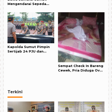
Mengendarai Sepeda
Motor, “Bang Jago”
Nginap di Kantor Polisi
Kapolda Sumut Pimpin
Sertijab 24 PJU dan
Kapolres
Sempat Check In Bareng
Cewek, Pria Diduga Over
Dosis Ditemukan Tewas
di Kamar Hotel
Terkini