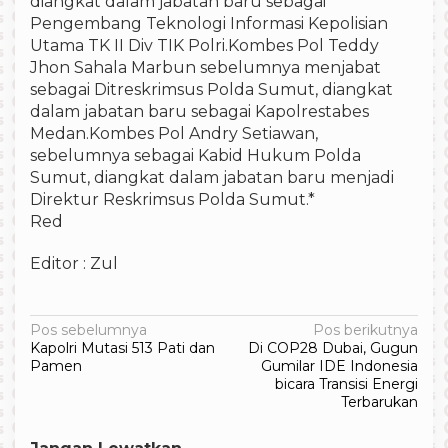
diangkat dalam jabatan baru sebagai
Pengembang Teknologi Informasi Kepolisian
Utama TK II Div TIK Polri.Kombes Pol Teddy
Jhon Sahala Marbun sebelumnya menjabat
sebagai Ditreskrimsus Polda Sumut, diangkat
dalam jabatan baru sebagai Kapolrestabes
Medan.Kombes Pol Andry Setiawan,
sebelumnya sebagai Kabid Hukum Polda
Sumut, diangkat dalam jabatan baru menjadi
Direktur Reskrimsus Polda Sumut.*
Red
Editor : Zul
Navigasi
Pos sebelumnya
Pos berikutnya
Kapolri Mutasi 513 Pati dan
Di COP28 Dubai, Gugun
pos
Pamen
Gumilar IDE Indonesia
bicara Transisi Energi
Terbarukan